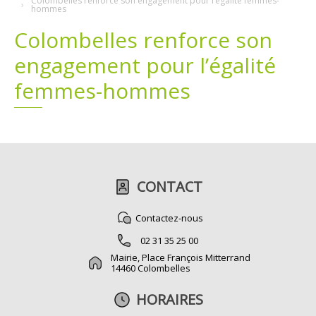
Colombelles renforce son engagement pour l’égalité femmes-
hommes
Plans
Grands projets
Colombelles renforce son
engagement pour l’égalité
Demandes légales
femmes-hommes
Emploi
Marchés publics
CONTACT
Contactez-nous
02 31 35 25 00
Mairie, Place François Mitterrand
14460 Colombelles
HORAIRES