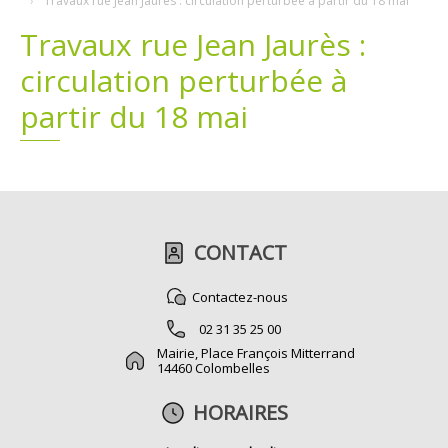
Travaux rue Jean Jaurès : circulation perturbée à partir du 18 mai
Travaux rue Jean Jaurès :
Plans
Grands projets
circulation perturbée à
Demandes légales
partir du 18 mai
Emploi
Marchés publics
CONTACT
Contactez-nous
02 31 35 25 00
Mairie, Place François Mitterrand
14460 Colombelles
HORAIRES