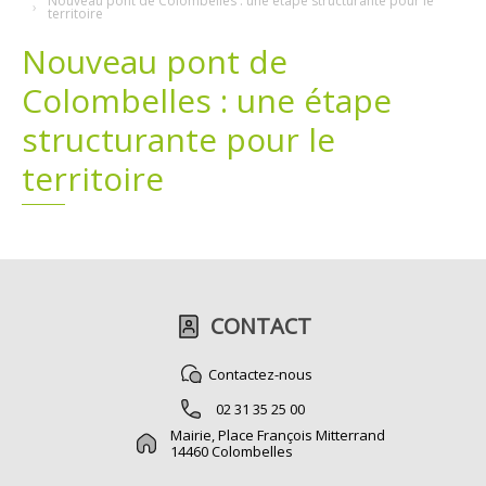
Nouveau pont de Colombelles : une étape structurante pour le
territoire
Plans
Grands projets
Nouveau pont de
Colombelles : une étape
Demandes légales
structurante pour le
Emploi
territoire
Marchés publics
CONTACT
Contactez-nous
02 31 35 25 00
Mairie, Place François Mitterrand
14460 Colombelles