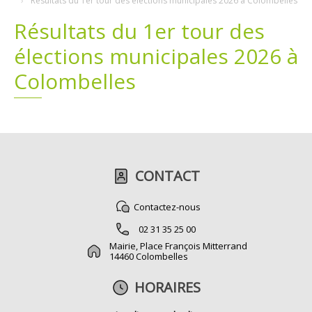
Résultats du 1er tour des élections municipales 2026 à Colombelles
Résultats du 1er tour des
Plans
Grands projets
élections municipales 2026 à
Demandes légales
Colombelles
Emploi
Marchés publics
CONTACT
Contactez-nous
02 31 35 25 00
Mairie, Place François Mitterrand
14460 Colombelles
HORAIRES