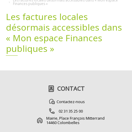
Les factures locales désormais accessibles dans « Mon espace
Finances publiques »
Plans
Grands projets
Les factures locales
désormais accessibles dans
Demandes légales
« Mon espace Finances
Emploi
publiques »
Marchés publics
CONTACT
Contactez-nous
02 31 35 25 00
Mairie, Place François Mitterrand
14460 Colombelles