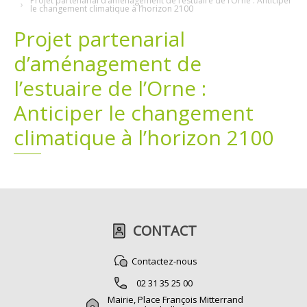
Projet partenarial d’aménagement de l’estuaire de l’Orne : Anticiper
le changement climatique à l’horizon 2100
Plans
Grands projets
Projet partenarial
d’aménagement de
Demandes légales
l’estuaire de l’Orne :
Emploi
Anticiper le changement
Marchés publics
climatique à l’horizon 2100
CONTACT
Contactez-nous
02 31 35 25 00
Mairie, Place François Mitterrand