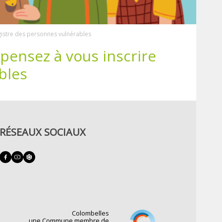
registre des personnes vulnérables
: pensez à vous inscrire
bles
RÉSEAUX SOCIAUX
Colombelles
une Commune membre de