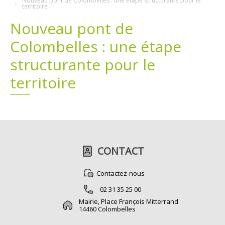
Nouveau pont de Colombelles : une étape structurante pour le
territoire
Plans
Grands projets
Nouveau pont de
Colombelles : une étape
Demandes légales
structurante pour le
Emploi
territoire
Marchés publics
CONTACT
Contactez-nous
02 31 35 25 00
Mairie, Place François Mitterrand
14460 Colombelles