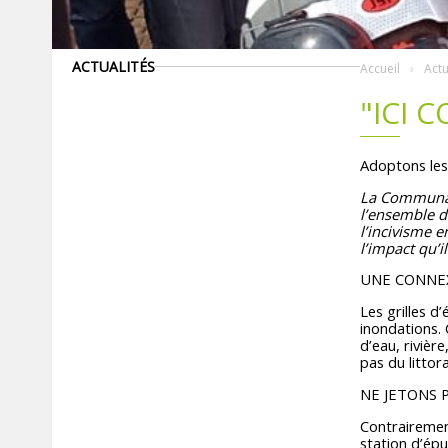
ACTUALITÉS
Accueil
Actu
"ICI 
Adoptons les 
La Communaut
l’ensemble d
l’incivisme 
l’impact qu’
UNE CONNEX
Les grilles d
inondations. 
d’eau, rivièr
pas du littor
NE JETONS 
Contrairement
station d’épu