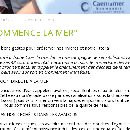
alités
"ICI COMMENCE LA MER"
COMMENCE LA MER"
bons gestes pour préserver nos rivières et notre littoral
é urbaine Caen la mer lance une campagne de sensibilisation a
e ses 48 communes, 300 macarons à proximité immédiate des avaloir
environnemental et rappeler le cheminement des déchets de la ter
il peut avoir sur son environnement immédiat.
ION DIRECTE À LA MER
’évacuations d’eau, appelées avaloirs, recueillent les eaux de pluie r
Cette eau qui s’écoule passe par des canalisations sous la chaussée
e, bassin) puis vers la mer ou vers la nappe, emportant alors tout ce
al, nous sommes tous responsables de la qualité de l’eau.
PAS NOS DÉCHÊTS DANS LES AVALOIRS
 aux idées reçues, les avaloirs ne sont pas des bouches d’égouts e
ration. Cette méconnaissance induit des gestes inadéquates (jet de