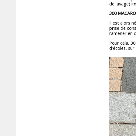
de lavage) i
300 MACARO
Il est alors 
prise de cons
ramener en d
Pour cela, 30
d’écoles, su