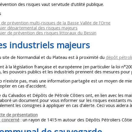
évention des risques vaut servitude d’utilité publique.
s
 de prévention multi-risques de la Basse Vallée de l’Orne
sier départemental des risques majeurs
ier de prévention des risques littoraux du Bessin
s industriels majeurs
u site de Normandial et du Plateau est à proximité du
dépôt pétrol
à la législation française et européenne (en particulier la loi n°20
), les pouvoirs publics et les industriels prennent des mesures pour p
ro n’existe pas, mais une information partagée est un moyen de mie
opter en cas d’accident.
 du Calvados et Dépôts de Pétrole Côtiers ont, en lien avec les mai
élaboré un document pour vous informer sur les risques existants m
lement les consignes à appliquer en cas d’alerte. Ceci vous aidera 
tte de présentation
 concerné
: un rayon de 1415 m autour des Dépôts Pétroliers Côtie
communal de sauvegarde