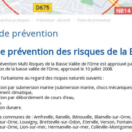
arches pratiques
Prévention - sécurité
Plans de prévention
 de prévention
e prévention des risques de la 
évention Multi Risques de la Basse Vallée de l’Orne est approuvé p
n de la basse vallée de l’Orne, approuvé le 10 juillet 2008.
 l’urbanisme au regard des risques naturels suivants :
tion par submersion marine (submersion marine, chocs mécaniques
ment climatique,
tion par débordement de cours d’eau,
,
on dunaire.
es communes de : Amfreville, Ranville, Bénouville, Blainville-sur-Orne
sur-Orne, Louvigny, Bretteville-sur-Odon, Eterville, Verson, Fonta
sur-Orne, Lion-sur-mer, Hermanville-sur-mer, Colleville-Montgomery,