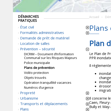
DÉMARCHES
Accueil
Dém
PRATIQUES
Plans
État civil
Formalités administratives
Demande de prêt de matériel
Plan d
Location de salles
Prévention – sécurité
Le Plan de Pr
DICRIM – Document d’Information
PPR inondatio
Communal sur les RIsques Majeurs
Police municipale
Il réglemente
Plans de prévention
Vidéo protection
inonda
change
Objets trouvés
inonda
Opération tranquillité vacances
érosion
Numéros d’urgence
migrati
Propreté
Urbanisme
Il concerne l
Caen, Fleury-
Transports et déplacements
Bully et May-
Plans