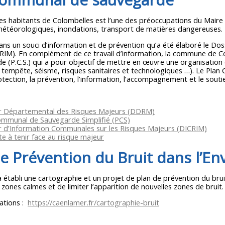
des habitants de Colombelles est l’une des préoccupations du Mair
météorologiques, inondations, transport de matières dangereuses.
dans un souci d’information et de prévention qu’a été élaboré le D
RIM). En complément de ce travail d’information, la commune de 
e (P.C.S.) qui a pour objectif de mettre en œuvre une organisatio
, tempête, séisme, risques sanitaires et technologiques …). Le Pl
protection, la prévention, l’information, l’accompagnement et le souti
r Départemental des Risques Majeurs (DDRM)
ommunal de Sauvegarde Simplifié (PCS)
r d’Information Communales sur les Risques Majeurs (DICRIM)
e à tenir face au risque majeur
de Prévention du Bruit dans l’E
 établi une cartographie et un projet de plan de prévention du bruit
 zones calmes et de limiter l’apparition de nouvelles zones de bruit.
mations :
https://caenlamer.fr/cartographie-bruit