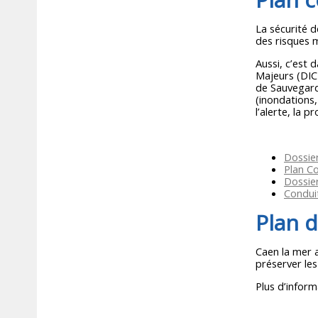
La sécurité 
des risques 
Aussi, c’est 
Majeurs (DIC
de Sauvegard
(inondations
l’alerte, la 
Dossie
Plan C
Dossie
Conduit
Plan 
Caen la mer a
préserver les
Plus d’infor