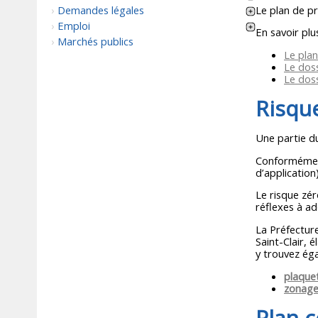
Le plan de pr
Demandes légales
Emploi
En savoir plu
Marchés publics
Le plan
Le dos
Le doss
Risque
Une partie d
Conformément 
d’application
Le risque zé
réflexes à ad
La Préfecture
Saint-Clair, 
y trouvez éga
plaque
zonage
Plan 