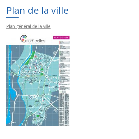
Plan de la ville
Plans
Grands projets
Plan général de la ville
Demandes légales
Emploi
Marchés publics