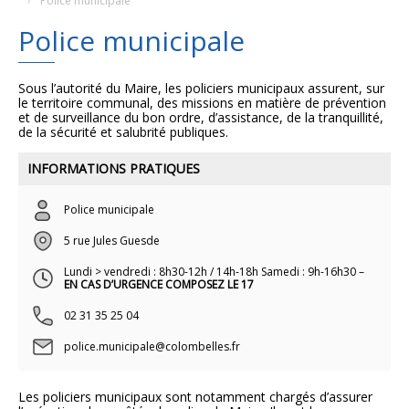
Police municipale
Police municipale
Plans
Grands projets
Demandes légales
Sous l’autorité du Maire, les policiers municipaux assurent, sur
le territoire communal, des missions en matière de prévention
et de surveillance du bon ordre, d’assistance, de la tranquillité,
Emploi
de la sécurité et salubrité publiques.
INFORMATIONS PRATIQUES
Marchés publics
Police municipale
5 rue Jules Guesde
Lundi > vendredi : 8h30-12h / 14h-18h Samedi : 9h-16h30 –
EN CAS D’URGENCE COMPOSEZ LE 17
02 31 35 25 04
police.municipale@colombelles.fr
Les policiers municipaux sont notamment chargés d’assurer