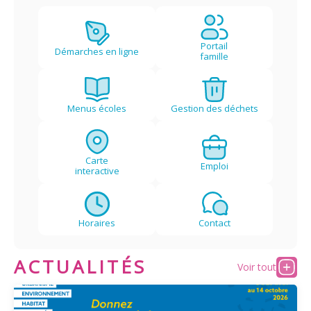
Plans
Grands projets
Portail
Démarches en ligne
famille
Demandes légales
Emploi
Menus écoles
Gestion des déchets
Marchés publics
Carte
Emploi
interactive
Horaires
Contact
ACTUALITÉS
Voir tout