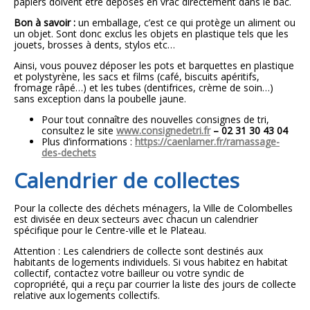
papiers doivent être déposés en vrac directement dans le bac.
Bon à savoir :
un emballage, c’est ce qui protège un aliment ou
un objet. Sont donc exclus les objets en plastique tels que les
jouets, brosses à dents, stylos etc…
Ainsi, vous pouvez déposer les pots et barquettes en plastique
et polystyrène, les sacs et films (café, biscuits apéritifs,
fromage râpé…) et les tubes (dentifrices, crème de soin…)
sans exception dans la poubelle jaune.
Pour tout connaître des nouvelles consignes de tri,
consultez le site
www.consignedetri.fr
– 02 31 30 43 04
Plus d’informations :
https://caenlamer.fr/ramassage-
des-dechets
Calendrier de collectes
Pour la collecte des déchets ménagers, la Ville de Colombelles
est divisée en deux secteurs avec chacun un calendrier
spécifique pour le Centre-ville et le Plateau.
Attention : Les calendriers de collecte sont destinés aux
habitants de logements individuels. Si vous habitez en habitat
collectif, contactez votre bailleur ou votre syndic de
copropriété, qui a reçu par courrier la liste des jours de collecte
relative aux logements collectifs.