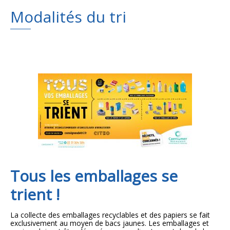
Modalités du tri
Plans
Grands projets
Demandes légales
Emploi
Marchés publics
Tous les emballages se
trient !
La collecte des emballages recyclables et des papiers se fait
exclusivement au moyen de bacs jaunes. Les emballages et