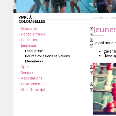
VIVRE À
Accueil
Vivr
COLOMBELLES
Jeune
Solidarité
Petite enfance
Éducation
La politique d
Jeunesse
garanti
Local jeune
dévelop
Bourse collégiens et lycéens
Médiateurs
Sport
Séniors
Associations
Environnement
Grands projets