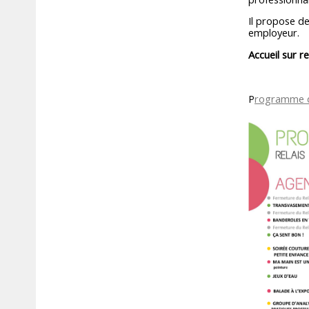
Il propose d
employeur.
Accueil sur r
P
rogramme d