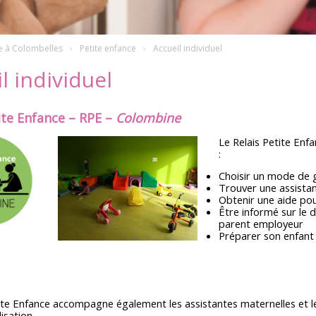
e à Colombelles
Petite enfance
Accueil individuel
l individuel
ite Enfance
– RPE –
Colombine
Le Relais Petite Enf
:
Choisir un mode de 
Trouver une assista
Obtenir une aide pou
Être informé sur le d
parent employeur
Préparer son enfant
ite Enfance accompagne également les assistantes maternelles et les
isation.