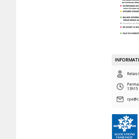
INFORMATI
Relais
Perman
13h15 
rpe@co