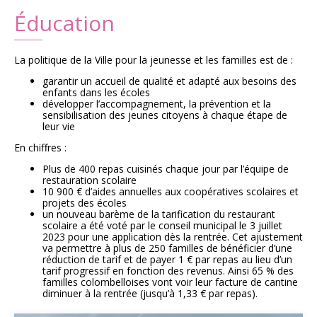
Éducation
Plans
Grands projets
La politique de la Ville pour la jeunesse et les familles est de :
Demandes légales
garantir un accueil de qualité et adapté aux besoins des
enfants dans les écoles
Emploi
développer l’accompagnement, la prévention et la
sensibilisation des jeunes citoyens à chaque étape de
leur vie
Marchés publics
En chiffres :
Plus de 400 repas cuisinés chaque jour par l’équipe de
restauration scolaire
10 900 € d’aides annuelles aux coopératives scolaires et
projets des écoles
un nouveau barème de la tarification du restaurant
scolaire a été voté par le conseil municipal le 3 juillet
2023 pour une application dès la rentrée. Cet ajustement
va permettre à plus de 250 familles de bénéficier d’une
réduction de tarif et de payer 1 € par repas au lieu d’un
tarif progressif en fonction des revenus. Ainsi 65 % des
familles colombelloises vont voir leur facture de cantine
diminuer à la rentrée (jusqu’à 1,33 € par repas).