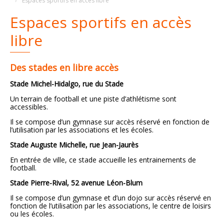
Espaces sportifs en accès libre
Espaces sportifs en accès
Plans
Grands projets
libre
Demandes légales
Des stades en libre accès
Emploi
Stade Michel-Hidalgo, rue du Stade
Marchés publics
Un terrain de football et une piste d’athlétisme sont
accessibles.
Il se compose d’un gymnase sur accès réservé en fonction de
l’utilisation par les associations et les écoles.
Stade Auguste Michelle, rue Jean-Jaurès
En entrée de ville, ce stade accueille les entrainements de
football.
Stade Pierre-Rival, 52 avenue Léon-Blum
Il se compose d’un gymnase et d’un dojo sur accès réservé en
fonction de l’utilisation par les associations, le centre de loisirs
ou les écoles.