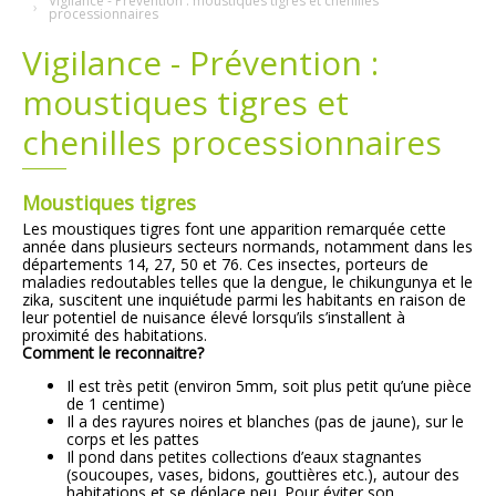
Vigilance - Prévention : moustiques tigres et chenilles
processionnaires
Plans
Grands projets
Vigilance - Prévention :
moustiques tigres et
Demandes légales
chenilles processionnaires
Emploi
Moustiques tigres
Marchés publics
Les moustiques tigres font une apparition remarquée cette
année dans plusieurs secteurs normands, notamment dans les
départements 14, 27, 50 et 76. Ces insectes, porteurs de
maladies redoutables telles que la dengue, le chikungunya et le
zika, suscitent une inquiétude parmi les habitants en raison de
leur potentiel de nuisance élevé lorsqu’ils s’installent à
proximité des habitations.
Comment le reconnaitre?
Il est très petit (environ 5mm, soit plus petit qu’une pièce
de 1 centime)
Il a des rayures noires et blanches (pas de jaune), sur le
corps et les pattes
Il pond dans petites collections d’eaux stagnantes
(soucoupes, vases, bidons, gouttières etc.), autour des
habitations et se déplace peu. Pour éviter son