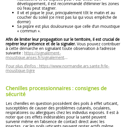
développement, il est recommandé d’éliminer les zones
où l’eau peut stagner.
Il vit et pique le jour, principalement tôt le matin et au
coucher du soleil (ce n’est pas lui qui vous empêche de
dormir)
Sa piqûre est plus douloureuse que celle d’un moustique
« commun ».
Afin de limiter leur propagation sur le territoire, il est crucial de
repérer leur présence et de la signaler.
Vous pouvez contribuer
à cette démarche en signalant toute observation à l’adresse
suivante :
https://signalement-
moustique.anses.fr/signalement
…
Pour plus d’infos : https://www.normandie.ars.sante.fr/le-
moustique-tigre
Chenilles processionnaires : consignes de
sécurité
Les chenilles en question possèdent des poils à effet urticant,
susceptibles de causer des problèmes cutanés, oculaires,
respiratoires ou allergiques chez les individus exposés. Il est à
noter que ces effets indésirables pour la santé peuvent
survenir même en l’absence de contact direct avec les
insectes, car les poils urticants peuvent rester actifs même