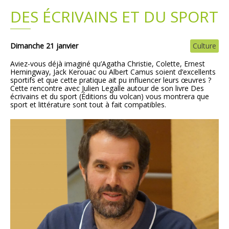
DES ÉCRIVAINS ET DU SPORT
Plans
Grands projets
Demandes légales
Dimanche 21 janvier
Culture
Aviez-vous déjà imaginé qu’Agatha Christie, Colette, Ernest
Emploi
Hemingway, Jack Kerouac ou Albert Camus soient d’excellents
sportifs et que cette pratique ait pu influencer leurs œuvres ?
Cette rencontre avec Julien Legalle autour de son livre Des
Marchés publics
écrivains et du sport (Éditions du volcan) vous montrera que
sport et littérature sont tout à fait compatibles.