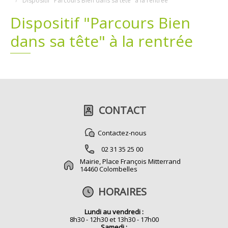
Dispositif "Parcours Bien dans sa tête" à la rentrée
Dispositif "Parcours Bien
Plans
Grands projets
dans sa tête" à la rentrée
Demandes légales
Emploi
Marchés publics
CONTACT
Contactez-nous
02 31 35 25 00
Mairie, Place François Mitterrand
14460 Colombelles
HORAIRES
Lundi au vendredi :
8h30 - 12h30 et 13h30 - 17h00
Samedi :