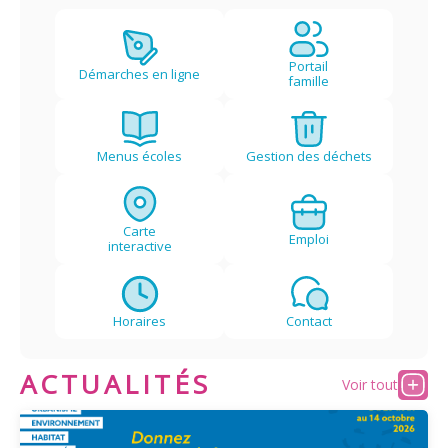
Plans
Grands projets
Portail
Démarches en ligne
famille
Demandes légales
Emploi
Menus écoles
Gestion des déchets
Marchés publics
Carte
Emploi
interactive
Horaires
Contact
ACTUALITÉS
Voir tout