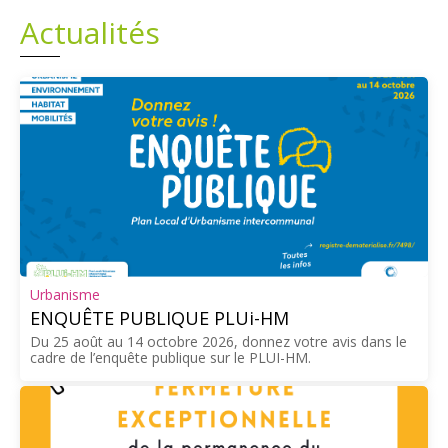
Actualités
Plans
Grands projets
Demandes légales
Emploi
Marchés publics
Urbanisme
ENQUÊTE PUBLIQUE PLUi-HM
Du 25 août au 14 octobre 2026, donnez votre avis dans le
cadre de l’enquête publique sur le PLUI-HM.