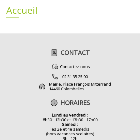
Accueil
Plans
Grands projets
Demandes légales
Emploi
CONTACT
Marchés publics
Contactez-nous
02 31 35 25 00
Mairie, Place François Mitterrand
14460 Colombelles
HORAIRES
Lundi au vendredi :
8h30 - 12h30 et 13h30 - 17h00
Samedi :
les 2e et 4e samedis
(hors vacances scolaires)
9h - 12h