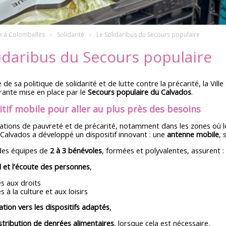
e à Colombelles
Solidarité
Le Solidaribus du Secours populaire
idaribus du Secours populaire
 de sa politique de solidarité et de lutte contre la précarité, la Vil
rante mise en place par le
Secours populaire du Calvados
.
tif mobile pour aller au plus près des besoins
uations de pauvreté et de précarité, notamment dans les zones où l
Calvados a développé un dispositif innovant : une
antenne mobile
,
des équipes de
2 à 3 bénévoles
, formées et polyvalentes, assurent :
l et l’écoute des personnes
,
s aux droits
s à la culture et aux loisirs
ation vers les dispositifs adaptés
,
stribution de denrées alimentaires
, lorsque cela est nécessaire.