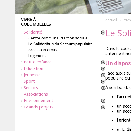
VIVRE À
Accueil
Vivr
COLOMBELLES
Le Sol
Solidarité
Centre communal d’action sociale
Le Solidaribus du Secours populaire
Dans le cadre
Accès aux droits
antenne itiné
Logement
Petite enfance
Un disposi
Éducation
Face aux sit
Jeunesse
populaire du 
Sport
À son bord, 
Séniors
Associations
l’
accuei
Environnement
un accè
Grands projets
un accè
l’
orient
et la
di