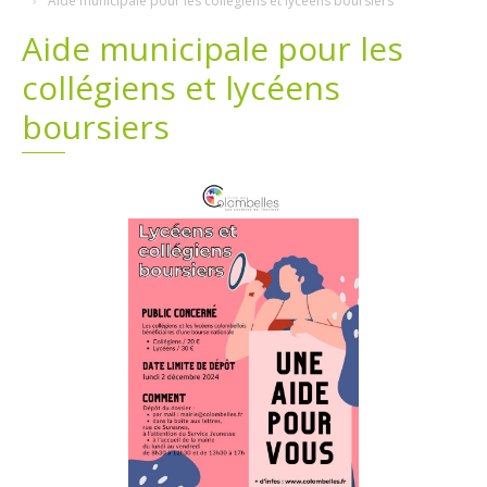
Aide municipale pour les collégiens et lycéens boursiers
Aide municipale pour les
Plans
Grands projets
collégiens et lycéens
Demandes légales
boursiers
Emploi
Marchés publics