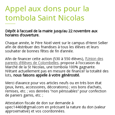
Appel aux dons pour la
Plans
Grands projets
tombola Saint Nicolas
Demandes légales
Dépôt à l’accueil de la mairie jusqu’au 22 novembre aux
horaires d’ouverture.
Emploi
Chaque année, le Père Noël vient sur le campus d’Henri Sellier
afin de distribuer des friandises à tous les élèves et leurs
Marchés publics
souhaiter de bonnes fêtes de fin d’année.
Afin de financer cette action (530 à 550 élèves),
l’Union des
parents d’élèves de Colombelles,
propose à l’occasion du
Marché de la St Nicolas, une tombola 100% gagnante.
N’étant actuellement pas en mesure de financer la totalité des
lots,
nous faisons appelle à votre générosité.
Merci d’avance pour vos articles neufs ou en très bon état
(jeux, livres, accessoires, décorations) ; vos bons d’achats,
remises, etc. ; vos denrées “non périssables” pour confection
de paniers garnis, etc. ;
Attestation fiscale de don sur demande à
upec14460@gmail.com en précisant la nature du don (valeur
approximative) et vos coordonnées.