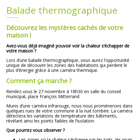
Balade thermographique
Plans
Grands projets
Découvrez les mystères cachés de votre
Demandes légales
maison !
Emploi
Avez-vous déjà imaginé pouvoir voir la chaleur s’échapper de
votre maison ?
Marchés publics
Lors d’une balade thermographique, vous aurez l’opportunité
unique de découvrir les zones des habitations qui perdent le
plus d’énergie grâce à une caméra thermique.
Comment ça marche ?
Rendez-vous le 27 novembre à 18h30 en salle du conseil
municipal, place François Mitterrand
Munis d’une caméra infrarouge, nous nous promènerons dans
quelques rues de votre commune à la nuit tombée. La caméra
détectera les variations de température des bâtiments,
révélant ainsi les points faibles de l’isolation.
Que pourrez vous observer ?
Les zones où la chaleur s’échappe par les toits, les murs,