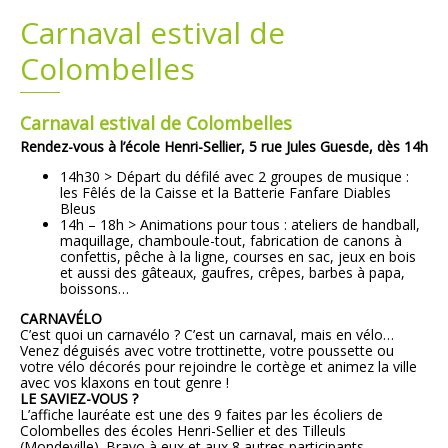
Carnaval estival de
Plans
Grands projets
Colombelles
Demandes légales
Carnaval estival de Colombelles
Emploi
Rendez-vous à l’école Henri-Sellier, 5 rue Jules Guesde, dès 14h
14h30 > Départ du défilé avec 2 groupes de musique :
Marchés publics
les Fêlés de la Caisse et la
Batterie Fanfare Diables
Bleus
14h – 18h > Animations pour tous : ateliers de handball,
maquillage, chamboule-tout, fabrication de canons à
confettis, pêche à la ligne, courses en sac, jeux en bois
et aussi des gâteaux, gaufres, crêpes, barbes à papa,
boissons…
CARNAVÉLO
C’est quoi un carnavélo ? C’est un carnaval, mais en vélo…
Venez déguisés avec votre trottinette, votre poussette ou
votre vélo décorés pour rejoindre le cortège et animez la ville
avec vos klaxons en tout genre !
LE SAVIEZ-VOUS ?
L’affiche lauréate est une des 9 faites par les écoliers de
Colombelles des écoles Henri-Sellier et des Tilleuls
(Mondeville). Bravo à eux et aux 8 autres participants.