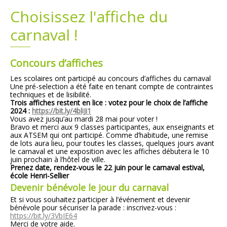
Choisissez l'affiche du
Plans
Grands projets
carnaval !
Demandes légales
Concours d’affiches
Emploi
Les scolaires ont participé au concours d’affiches du carnaval
Une pré-selection a été faite en tenant compte de contraintes
techniques et de lisibilité.
Marchés publics
Trois affiches restent en lice : votez pour le choix de l’affiche
2024 :
https://bit.ly/4bliJi1
Vous avez jusqu’au mardi 28 mai pour voter !
Bravo et merci aux 9 classes participantes, aux enseignants et
aux ATSEM qui ont participé. Comme d’habitude, une remise
de lots aura lieu, pour toutes les classes, quelques jours avant
le carnaval et une exposition avec les affiches débutera le 10
juin prochain à l’hôtel de ville.
Prenez date, rendez-vous le 22 juin pour le carnaval estival,
école Henri-Sellier
Devenir bénévole le jour du carnaval
Et si vous souhaitez participer à l’événement et devenir
bénévole pour sécuriser la parade : inscrivez-vous :
https://bit.ly/3VbIE64
Merci de votre aide.