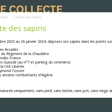
alités
Collecte des sapins
te des sapins
re 2023 au 26 janvier 2024, déposez vos sapins dans les points sui
des Arcades
 du Régiment de la Chaudière
ndès France
es Guesde (au n°7 et parking du cimetière)
la Cité Libérée
aymond Cosson
s anciens combattants d’Algérie
 naturels
uniquement,
sans pied,
sans bûche,
sans pot,
sans neige ar