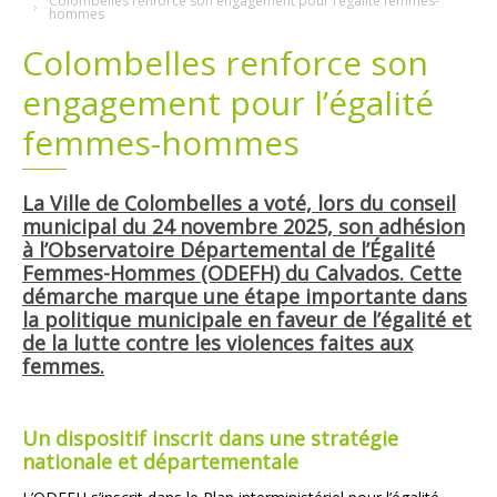
Colombelles renforce son engagement pour l’égalité femmes-
hommes
Plans
Grands projets
Colombelles renforce son
engagement pour l’égalité
Demandes légales
femmes-hommes
Emploi
La Ville de Colombelles a voté, lors du conseil
Marchés publics
municipal du 24 novembre 2025, son adhésion
à l’Observatoire Départemental de l’Égalité
Femmes-Hommes (ODEFH) du Calvados. Cette
démarche marque une étape importante dans
la politique municipale en faveur de l’égalité et
de la lutte contre les violences faites aux
femmes.
Un dispositif inscrit dans une stratégie
nationale et départementale