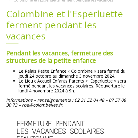
Colombine et l'Esperluette ferment pendant les vacances
Colombine et l'Esperluette
Plans
Grands projets
ferment pendant les
Demandes légales
vacances
Emploi
Pendant les vacances, fermeture des
Marchés publics
structures de la petite enfance
Le Relais Petite Enfance « Colombine » sera fermé du
jeudi 24 octobre au dimanche 3 novembre 2024.
Le Lieu d’Accueil Enfants Parents « l’Esperluette » sera
fermé pendant les vacances scolaires. Réouverture le
lundi 4 novembre 2024 à 9h.
Informations – renseignements : 02 31 52 04 48 – 07 57 08
30 73 – rpe@colombelles.fr.