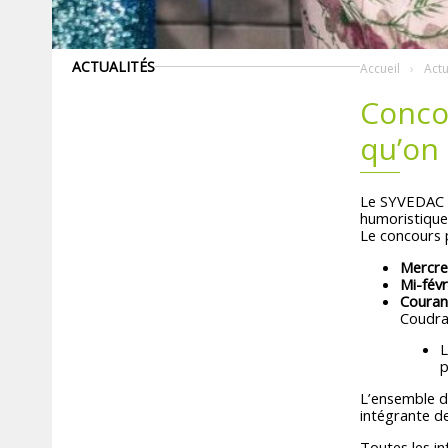
ACTUALITÉS
Accueil
Actu
Concou
qu’on 
Le SYVEDAC a 
humoristique 
Le concours p
Mercred
Mi-févr
Couran
Coudray
L
p
L’ensemble d
intégrante de
Toutes les inf