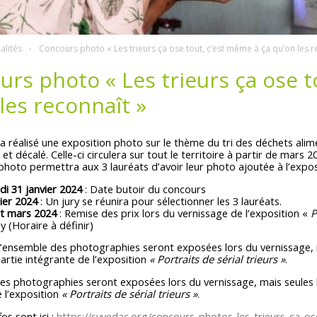
alités
Concours photo « Les trieurs ça ose tout, c’est même à ça qu’on les r
rs photo « Les trieurs ça ose t
les reconnaît »
réalisé une exposition photo sur le thème du tri des déchets alime
et décalé. Celle-ci circulera sur tout le territoire à partir de mars 2
hoto permettra aux 3 lauréats d’avoir leur photo ajoutée à l’expos
i 31 janvier 2024
: Date butoir du concours
ier 2024
: Un jury se réunira pour sélectionner les 3 lauréats.
t mars 2024
: Remise des prix lors du vernissage de l’exposition «
Po
 (Horaire à définir)
’ensemble des photographies seront exposées lors du vernissage, m
artie intégrante de l’exposition
« Portraits de sérial trieurs »
.
es photographies seront exposées lors du vernissage, mais seules l
 l’exposition
« Portraits de sérial trieurs »
.
os sont ici :
https://syvedac.org/concours-photos-les-trieurs-ca-os