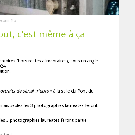
econnaît »
out, c’est même à ça
ntaires (hors restes alimentaires), sous un angle
024.
ition.
rtraits de sérial trieurs »
à la salle du Pont du
ais seules les 3 photographies lauréates feront
es 3 photographies lauréates feront partie
e-tout