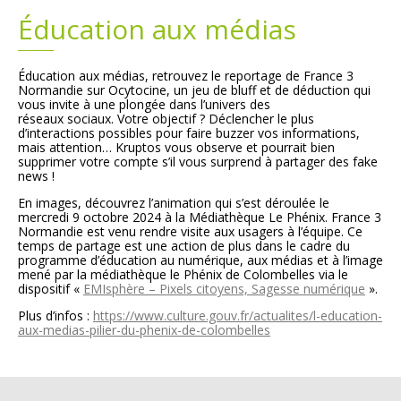
Éducation aux médias
Plans
Grands projets
Éducation aux médias, retrouvez le reportage de France 3
Demandes légales
Normandie sur Ocytocine, un jeu de bluff et de déduction qui
vous invite à une plongée dans l’univers des
réseaux sociaux. Votre objectif ? Déclencher le plus
Emploi
d’interactions possibles pour faire buzzer vos informations,
mais attention… Kruptos vous observe et pourrait bien
supprimer votre compte s’il vous surprend à partager des fake
Marchés publics
news !
En images, découvrez l’animation qui s’est déroulée le
mercredi 9 octobre 2024 à la Médiathèque Le Phénix. France 3
Normandie est venu rendre visite aux usagers à l’équipe. Ce
temps de partage est une action de plus dans le cadre du
programme d’éducation au numérique, aux médias et à l’image
mené par la médiathèque le Phénix de Colombelles via le
dispositif «
EMIsphère – Pixels citoyens, Sagesse numérique
».
Plus d’infos :
https://www.culture.gouv.fr/actualites/l-education-
aux-medias-pilier-du-phenix-de-colombelles