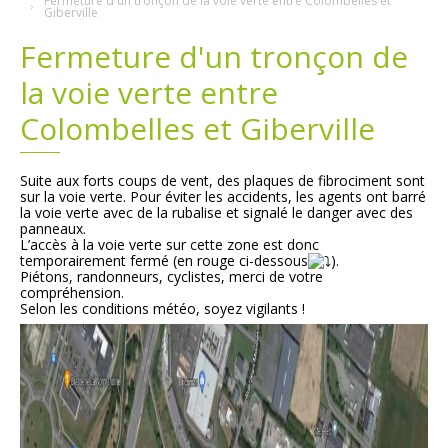
Fermeture d'un tronçon de la voie verte entre Colombelles et
Giberville
Plans
Grands projets
Fermeture d'un tronçon de
la voie verte entre
Demandes légales
Colombelles et Giberville
Emploi
Suite aux forts coups de vent, des plaques de fibrociment sont
Marchés publics
sur la voie verte. Pour éviter les accidents, les agents ont barré
la voie verte avec de la rubalise et signalé le danger avec des
panneaux.
L’accès à la voie verte sur cette zone est donc
temporairement fermé (en rouge ci-dessous
).
Piétons, randonneurs, cyclistes, merci de votre
compréhension.
Selon les conditions météo, soyez vigilants !