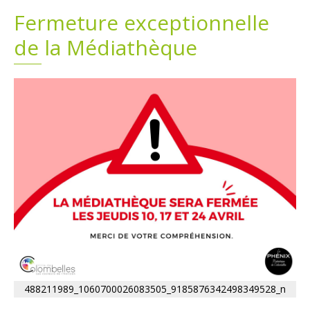
Fermeture exceptionnelle
Plans
Grands projets
de la Médiathèque
Demandes légales
Emploi
Marchés publics
488211989_1060700026083505_9185876342498349528_n