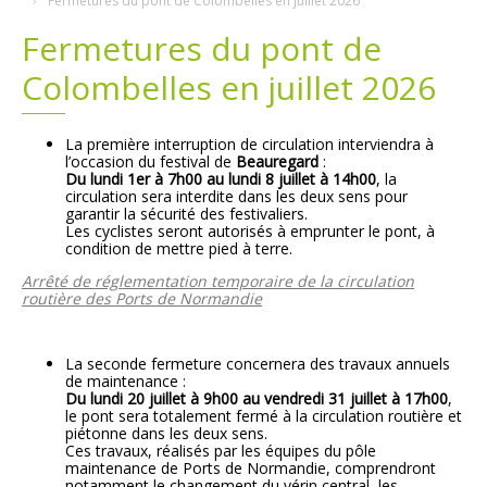
Fermetures du pont de Colombelles en juillet 2026
Fermetures du pont de
Plans
Grands projets
Colombelles en juillet 2026
Demandes légales
La première interruption de circulation interviendra à
Emploi
l’occasion du festival de
Beauregard
:
Du lundi 1er à 7h00 au lundi 8 juillet à 14h00
, la
circulation sera interdite dans les deux sens pour
Marchés publics
garantir la sécurité des festivaliers.
Les cyclistes seront autorisés à emprunter le pont, à
condition de mettre pied à terre.
Arrêté de réglementation temporaire de la circulation
routière des Ports de Normandie
La seconde fermeture concernera des travaux annuels
de maintenance :
Du lundi 20 juillet à 9h00 au vendredi 31 juillet à 17h00
,
le pont sera totalement fermé à la circulation routière et
piétonne dans les deux sens.
Ces travaux, réalisés par les équipes du pôle
maintenance de Ports de Normandie, comprendront
notamment le changement du vérin central, les