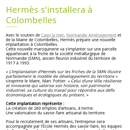
Hermès s'installera à
Plans
Grands projets
Colombelles
Demandes légales
Avec le soutien de
Caen la mer
,
Normandie Aménagement
et
de la Mairie de Colombelles, Hermès prépare une nouvelle
Emploi
implantation à Colombelles.
Cette nouvelle maroquinerie va s’implanter sur une parcelle
appartenant à la friche de la société métallurgique de
Marchés publics
Normandie (SMN), ancien fleuron industriel du territoire de
1917 à 1993.
« L’implantation d’Hermès sur les friches de la SMN illustre
parfaitement le modèle de développement du territoire »
s’exprime le Maire, Marc Pottier.
« Celui d’une Ville résiliente
et innovante qui valorise son histoire, son patrimoine
industriel, sa culture du travail pour répondre aux défis
économiques et écologiques du présent. »
Cette implantation représente :
La création de 260 emplois d’artisans, à terme.
Une valorisation du savoir-faire artisanal du territoire.
Pour le recrutement de ses artisans, l’entreprise sera
accompagnée par l’École Hermès des savoir-faire, les équipes