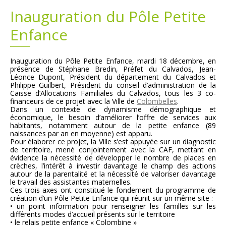
Inauguration du Pôle Petite
Plans
Grands projets
Enfance
Demandes légales
Inauguration du Pôle Petite Enfance, mardi 18 décembre, en
présence de Stéphane Bredin, Préfet du Calvados, Jean-
Emploi
Léonce Dupont, Président du département du Calvados et
Philippe Guilbert, Président du conseil d’administration de la
Caisse d’Allocations Familiales du Calvados, tous les 3 co-
Marchés publics
financeurs de ce projet avec la Ville de
Colombelles
.
Dans un contexte de dynamisme démographique et
économique, le besoin d’améliorer l’offre de services aux
habitants, notamment autour de la petite enfance (89
naissances par an en moyenne) est apparu.
Pour élaborer ce projet, la Ville s’est appuyée sur un diagnostic
de territoire, mené conjointement avec la CAF, mettant en
évidence la nécessité de développer le nombre de places en
crèches, l’intérêt à investir davantage le champ des actions
autour de la parentalité et la nécessité de valoriser davantage
le travail des assistantes maternelles.
Ces trois axes ont constitué le fondement du programme de
création d’un Pôle Petite Enfance qui réunit sur un même site :
• un point information pour renseigner les familles sur les
différents modes d’accueil présents sur le territoire
• le relais petite enfance « Colombine »