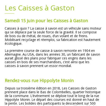
Les Caisses à Gaston
Plans
Grands projets
Samedi 15 juin pour les Caisses à Gaston
Demandes légales
Caisses à quoi ? La caisse à savon est un véhicule sans moteur
qui se déplace par la seule force de la gravité. Il se compose
Emploi
de bois ou de métal, de roues, d’un volant et de freins.
Mobilisant recyclage et réemploi, sa fabrication est hautement
écologique.
Marchés publics
La première course de caisse à savon remonte en 1904 en
Allemagne. Au USA, dans les années 30, un fabricant de savon
aurait glissé des plans pour fabriquer ces engins dans les
caisses en bois de ses marchandises, c’est ainsi que les
caisses à savon prennent un essor mondial.
Rendez-vous rue Hippolyte Monin
Depuis sa troisième édition en 2018, Les Caisses de Gaston
prennent place dans le Bas de Colombelles, quartier historique
de la commune. L’événement se déploie tout le long de la rue
Hippolyte Monin. Le départ des courses est donné en haut de
la pente. Les bolides des participants la descendent sur 500