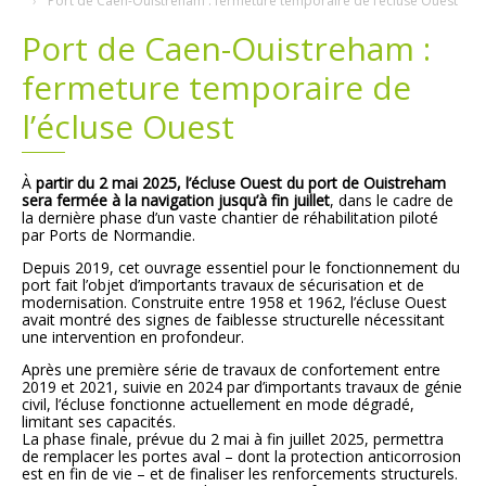
Port de Caen-Ouistreham : fermeture temporaire de l’écluse Ouest
Port de Caen-Ouistreham :
Plans
Grands projets
fermeture temporaire de
Demandes légales
l’écluse Ouest
Emploi
À
partir du 2 mai 2025, l’écluse Ouest du port de Ouistreham
sera fermée à la navigation jusqu’à fin juillet
, dans le cadre de
Marchés publics
la dernière phase d’un vaste chantier de réhabilitation piloté
par Ports de Normandie.
Depuis 2019, cet ouvrage essentiel pour le fonctionnement du
port fait l’objet d’importants travaux de sécurisation et de
modernisation. Construite entre 1958 et 1962, l’écluse Ouest
avait montré des signes de faiblesse structurelle nécessitant
une intervention en profondeur.
Après une première série de travaux de confortement entre
2019 et 2021, suivie en 2024 par d’importants travaux de génie
civil, l’écluse fonctionne actuellement en mode dégradé,
limitant ses capacités.
La phase finale, prévue du 2 mai à fin juillet 2025, permettra
de remplacer les portes aval – dont la protection anticorrosion
est en fin de vie – et de finaliser les renforcements structurels.