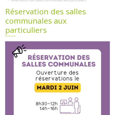
Réservation des salles communales aux particuliers
Réservation des salles
Plans
Grands projets
communales aux
Demandes légales
particuliers
Emploi
Marchés publics