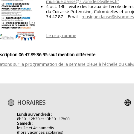
musique.danse@sivomdes3vallees.fr
)
4 oct. 14h : visite des locaux de l’école de 
du Cuirassé Potemkine, Colombelles et proje
34 47 87 – Email :
musique.danse@sivomdes3
Le programme
nscription 06 47 89 36 95 sauf mention différente.
ations sur la programmation de la semaine bleue à l’échelle du Cal
HORAIRES
Lundi au vendredi :
8h30 - 12h30 et 13h30 - 17h00
Samedi :
les 2e et 4e samedis
(hors vacances scolaires)