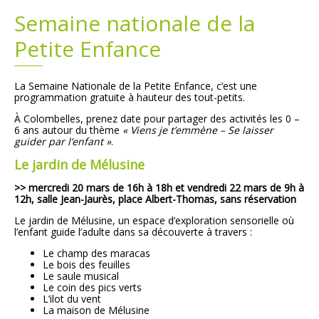
Semaine nationale de la
Plans
Grands projets
Petite Enfance
Demandes légales
La Semaine Nationale de la Petite Enfance, c’est une
programmation gratuite à hauteur des tout-petits.
Emploi
À Colombelles, prenez date pour partager des activités les 0 –
6 ans autour du thème
«
Viens je t’emmène – Se laisser
Marchés publics
guider par l’enfant »
.
Le jardin de Mélusine
>> mercredi 20 mars de 16h à 18h et vendredi 22 mars de 9h à
12h, salle Jean-Jaurès, place Albert-Thomas, sans réservation
Le jardin de Mélusine, un espace d’exploration sensorielle où
l’enfant guide l’adulte dans sa découverte à travers :
Le champ des maracas
Le bois des feuilles
Le saule musical
Le coin des pics verts
L’ilot du vent
La maison de Mélusine