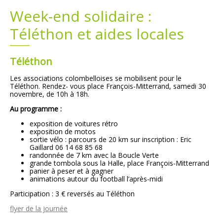
Week-end solidaire :
Plans
Grands projets
Téléthon et aides locales
Demandes légales
Téléthon
Emploi
Les associations colombelloises se mobilisent pour le
Téléthon. Rendez- vous place François-Mitterrand, samedi 30
Marchés publics
novembre, de 10h à 18h.
Au programme :
exposition de voitures rétro
exposition de motos
sortie vélo : parcours de 20 km sur inscription : Eric
Gaillard 06 14 68 85 68
randonnée de 7 km avec la Boucle Verte
grande tombola sous la Halle, place François-Mitterrand
panier à peser et à gagner
animations autour du football l’après-midi
Participation : 3 € reversés au Téléthon
flyer de la journée