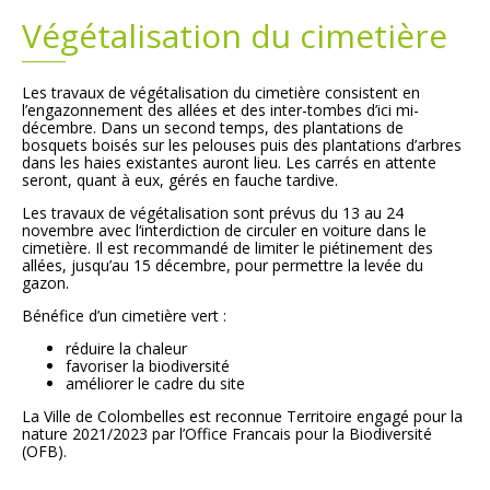
Végétalisation du cimetière
Plans
Grands projets
Les travaux de végétalisation du cimetière
consistent en
Demandes légales
l’engazonnement des allées et des inter-tombes
d’ici mi-
décembre.
Dans un second temps, des plantations de
bosquets
boisés sur les pelouses puis des plantations d’arbres
Emploi
dans les haies existantes auront lieu. Les carrés en attente
seront, quant à eux, gérés en fauche tardive.
Marchés publics
Les travaux de végétalisation
sont prévus du 13 au 24
novembre
avec l‘interdiction de circuler en voiture dans le
cimetière.
Il est recommandé de limiter le piétinement des
allées, jusqu’au 15 décembre,
pour permettre la levée du
gazon.
Bénéfice d’un cimetière vert :
réduire la chaleur
favoriser la biodiversité
améliorer le cadre du site
La Ville de Colombelles est reconnue
Territoire engagé pour la
nature 2021/2023
par l’Office Francais pour la Biodiversité
(OFB).