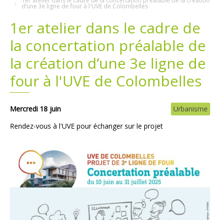
1er atelier dans le cadre de la concertation préalable de la création
d’une 3e ligne de four à l'UVE de Colombelles
Plans
Grands projets
1er atelier dans le cadre de
la concertation préalable de
Demandes légales
la création d’une 3e ligne de
Emploi
four à l'UVE de Colombelles
Marchés publics
Mercredi 18 juin
Urbanisme
Rendez-vous à l'UVE pour échanger sur le projet