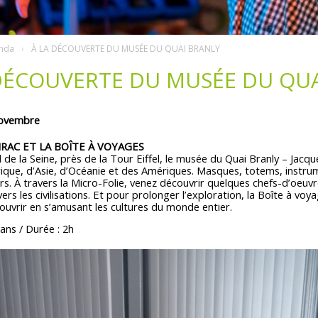
nda
À LA DÉCOUVERTE DU MUSÉE DU QUAI BRANLY
DÉCOUVERTE DU MUSÉE DU QUA
novembre
IRAC ET LA BOÎTE À VOYAGES
 de la Seine, près de la Tour Eiffel, le musée du Quai Branly – Jacqu
rique, d’Asie, d’Océanie et des Amériques. Masques, totems, instru
urs. À travers la Micro-Folie, venez découvrir quelques chefs-d’oe
ers les civilisations. Et pour prolonger l’exploration, la Boîte à voya
ouvrir en s’amusant les cultures du monde entier.
 ans / Durée : 2h