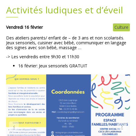
Activités ludiques et d’éveil
Plans
Grands projets
Demandes légales
Vendredi 16 février
Culture
Des ateliers parents/ enfant de – de 3 ans et non scolarisés.
Emploi
Jeux sensoriels, cuisiner avec bébé, communiquer en langage
des signes avec son bébé, massage …
-> Les vendredis entre 9h30 et 11h30
Marchés publics
16 février: Jeux sensoriels GRATUIT